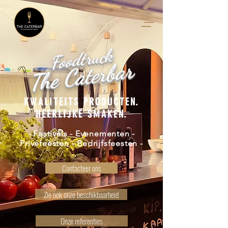
Foodtruck
The Caterbar
KWALITEITS PRODUCTEN.
HEERLIJKE SMAKEN.
- Festivals - Evenementen -
Privéfeesten - Bedrijfsfeesten -
Contacteer ons
Zie ook onze beschikbaarheid
Onze referenties