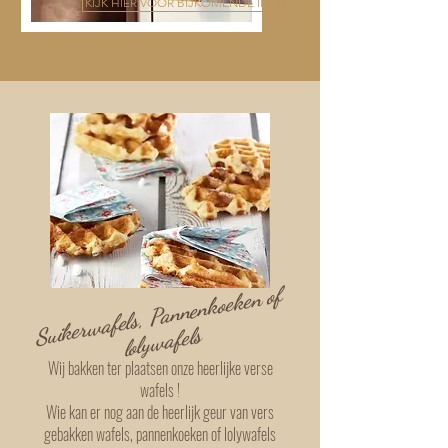
KIJK HIER VOOR BIJKOMENDE INFO
Suiker
wafels, Pannenkoeken of
loly
wafels
Wij bakken ter plaatsen onze heerlijke verse
wafels !
Wie kan er nog aan de heerlijk geur van vers
gebakken wafels, pannenkoeken of lolywafels